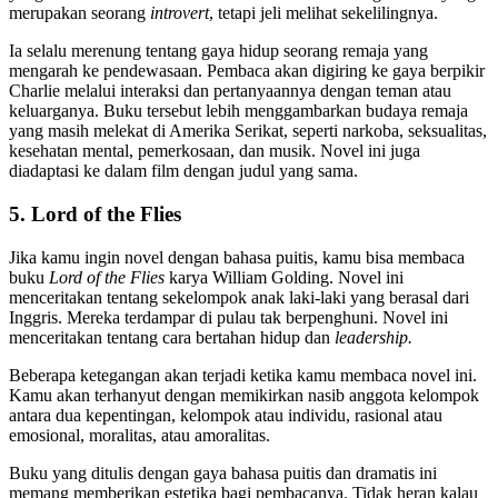
merupakan seorang
introvert
, tetapi jeli melihat sekelilingnya.
Ia selalu merenung tentang gaya hidup seorang remaja yang
mengarah ke pendewasaan. Pembaca akan digiring ke gaya berpikir
Charlie melalui interaksi dan pertanyaannya dengan teman atau
keluarganya. Buku tersebut lebih menggambarkan budaya remaja
yang masih melekat di Amerika Serikat, seperti narkoba, seksualitas,
kesehatan mental, pemerkosaan, dan musik. Novel ini juga
diadaptasi ke dalam film dengan judul yang sama.
5. Lord of the Flies
Jika kamu ingin novel dengan bahasa puitis, kamu bisa membaca
buku
Lord of the Flies
karya William Golding. Novel ini
menceritakan tentang sekelompok anak laki-laki yang berasal dari
Inggris. Mereka terdampar di pulau tak berpenghuni. Novel ini
menceritakan tentang cara bertahan hidup dan
leadership.
Beberapa ketegangan akan terjadi ketika kamu membaca novel ini.
Kamu akan terhanyut dengan memikirkan nasib anggota kelompok
antara dua kepentingan, kelompok atau individu, rasional atau
emosional, moralitas, atau amoralitas.
Buku yang ditulis dengan gaya bahasa puitis dan dramatis ini
memang memberikan estetika bagi pembacanya. Tidak heran kalau