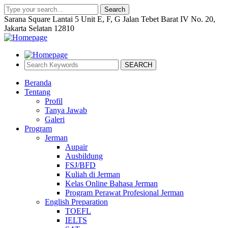
Search
Sarana Square Lantai 5 Unit E, F, G Jalan Tebet Barat IV No. 20,
Jakarta Selatan 12810
SEARCH
Beranda
Tentang
Profil
Tanya Jawab
Galeri
Program
Jerman
Aupair
Ausbildung
FSJ/BFD
Kuliah di Jerman
Kelas Online Bahasa Jerman
Program Perawat Profesional Jerman
English Preparation
TOEFL
IELTS