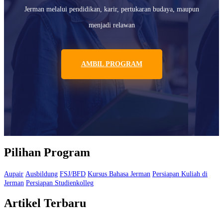
Jerman melalui pendidikan, karir, pertukaran budaya, maupun
menjadi relawan
AMBIL PROGRAM
Pilihan Program
Aupair
Ausbildung
FSJ/BFD
Kursus Bahasa Jerman
Persiapan Kuliah di
Jerman
Persiapan Studienkolleg
Artikel Terbaru