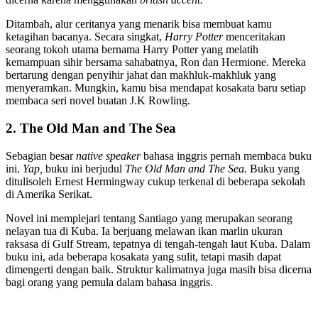
Ditambah, alur ceritanya yang menarik bisa membuat kamu
ketagihan bacanya. Secara singkat,
Harry Potter
menceritakan
seorang tokoh utama bernama Harry Potter yang melatih
kemampuan sihir bersama sahabatnya, Ron dan Hermione. Mereka
bertarung dengan penyihir jahat dan makhluk-makhluk yang
menyeramkan. Mungkin, kamu bisa mendapat kosakata baru setiap
membaca seri novel buatan J.K Rowling.
2. The Old Man and The Sea
Sebagian besar
native speaker
bahasa inggris pernah membaca buku
ini.
Yap,
buku ini berjudul
The Old Man and The Sea.
Buku yang
ditulisoleh Ernest Hermingway cukup terkenal di beberapa sekolah
di Amerika Serikat.
Novel ini memplejari tentang Santiago yang merupakan seorang
nelayan tua di Kuba. Ia berjuang melawan ikan marlin ukuran
raksasa di Gulf Stream, tepatnya di tengah-tengah laut Kuba. Dalam
buku ini, ada beberapa kosakata yang sulit, tetapi masih dapat
dimengerti dengan baik. Struktur kalimatnya juga masih bisa dicerna
bagi orang yang pemula dalam bahasa inggris.