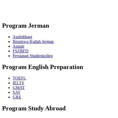
Lembaga Komite Sekolah Nasional
Program Jerman
Ausbildung
Beasiswa Kuliah Jerman
Aupair
FSJ/BFD
Persiapan Studienkolleg
Program English Preparation
TOEFL
IELTS
GMAT
SAT
GRE
Program Study Abroad