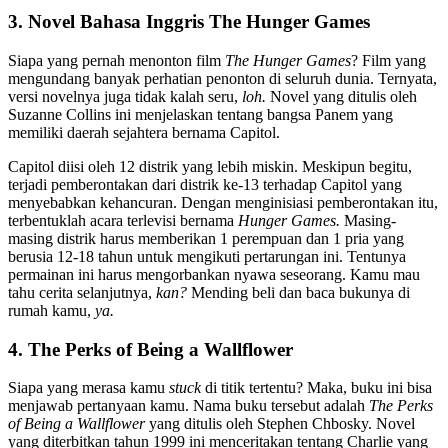
3. Novel Bahasa Inggris The Hunger Games
Siapa yang pernah menonton film
The Hunger Games
? Film yang
mengundang banyak perhatian penonton di seluruh dunia. Ternyata,
versi novelnya juga tidak kalah seru,
loh.
Novel yang ditulis oleh
Suzanne Collins ini menjelaskan tentang bangsa Panem yang
memiliki daerah sejahtera bernama Capitol.
Capitol diisi oleh 12 distrik yang lebih miskin. Meskipun begitu,
terjadi pemberontakan dari distrik ke-13 terhadap Capitol yang
menyebabkan kehancuran. Dengan menginisiasi pemberontakan itu,
terbentuklah acara terlevisi bernama
Hunger Games.
Masing-
masing distrik harus memberikan 1 perempuan dan 1 pria yang
berusia 12-18 tahun untuk mengikuti pertarungan ini. Tentunya
permainan ini harus mengorbankan nyawa seseorang. Kamu mau
tahu cerita selanjutnya,
kan?
Mending beli dan baca bukunya di
rumah kamu,
ya.
4. The Perks of Being a Wallflower
Siapa yang merasa kamu
stuck
di titik tertentu? Maka, buku ini bisa
menjawab pertanyaan kamu. Nama buku tersebut adalah
The Perks
of Being a Wallflower
yang ditulis oleh Stephen Chbosky. Novel
yang diterbitkan tahun 1999 ini menceritakan tentang Charlie yang