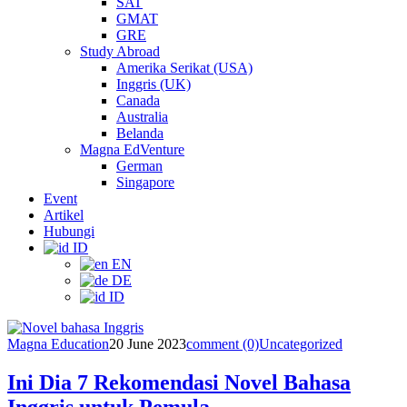
SAT
GMAT
GRE
Study Abroad
Amerika Serikat (USA)
Inggris (UK)
Canada
Australia
Belanda
Magna EdVenture
German
Singapore
Event
Artikel
Hubungi
ID
EN
DE
ID
Magna Education
20 June 2023
comment (0)
Uncategorized
Ini Dia 7 Rekomendasi Novel Bahasa
Inggris untuk Pemula