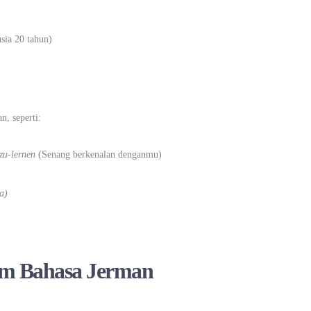
sia 20 tahun)
, seperti:
zu-lernen
(Senang berkenalan denganmu)
a)
am Bahasa Jerman