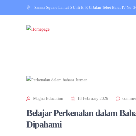
Sarana Square Lantai 5 Unit E, F, G Jalan Tebet Barat IV No. 
Magna Education
18 February 2026
commen
Belajar Perkenalan dalam Bah
Dipahami