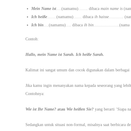
Mein Name ist
….(namamu)……. dibaca
main name is
(nam
Ich heiße
…….(namamu)…… dibaca
ih haisse.
………. (nama
Ich bin
….(namamu)…. dibaca
ih bin
……………….(nama s
Contoh:
Hallo, mein Name ist Sarah. Ich heiße Sarah.
Kalimat ini sangat umum dan cocok digunakan dalam berbagai 
Jika kamu ingin menanyakan nama kepada seseorang yang lebih 
Contohnya:
Wie ist Ihr Name?
atau
Wie heißen Sie?
yang berarti ‘Siapa 
Sedangkan untuk situasi non-formal, misalnya saat berbicara 