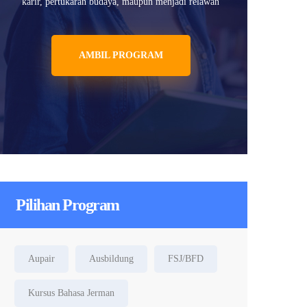
karir, pertukaran budaya, maupun menjadi relawan
AMBIL PROGRAM
Pilihan Program
Aupair
Ausbildung
FSJ/BFD
Kursus Bahasa Jerman