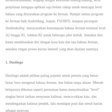
direkomendasikan, lengkap dengan kelebihan masing-masing, serta
penjelasan mengapa aplikasi saja belum cukup untuk mencapai level
bahasa yang disyaratkan program ke Jerman. Hampir semua program
ke Jerman baik Ausbildung, Aupair, FSJ/BFD, maupun persiapan
Studienkolleg
mensyaratkan kemampuan bahasa Jerman minimal level
A2 hingga B1, bahkan B2 untuk beberapa jalur kuliah. Semakin dini
kamu membiasakan diri dengan kosa kata dan tata bahasa Jerman,
semakin ringan proses kursus intensif yang akan dijalani nantinya.
1. Duolingo
Duolingo adalah pilihan paling populer untuk pemula yang benar-
benar baru mengenal bahasa Jerman, dan bukan tanpa alasan. Metode
belajarnya dikemas seperti permainan kamu menyelesaikan “level”
singkat berisi latihan menyusun kalimat, mencocokkan kata, dan
mendengarkan kalimat pendek, lalu mendapat poin dan
streak
harian
sebagai motivasi.