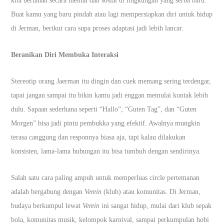
kita bertahan secara mental dan sosial di lingkungan yang serba baru.
Buat kamu yang baru pindah atau lagi mempersiapkan diri untuk hidup
di Jerman, berikut cara supa proses adaptasi jadi lebih lancar.
Beranikan Diri Membuka Interaksi
Stereotip orang Jaerman itu dingin dan cuek memang sering terdengar,
tapai jangan sampai itu bikin kamu jadi enggan memulai kontak lebih
dulu. Sapaan sederhana seperti “Hallo”, “Guten Tag”, dan “Guten
Morgen” bisa jadi pintu pembukka yang efektif. Awalnya mungkin
terasa canggung dan responnya biasa aja, tapi kalau dilakukan
konsisten, lama-lama hubungan itu bisa tumbuh dengan sendirinya.
Salah satu cara paling ampuh untuk memperluas circle pertemanan
adalah bergabung dengan
Verein
(klub) atau komunitas. Di Jerman,
budaya berkumpul lewat
Verein
ini sangat hidup, mulai dari klub sepak
bola, komunitas musik, kelompok karnival, sampai perkumpulan hobi