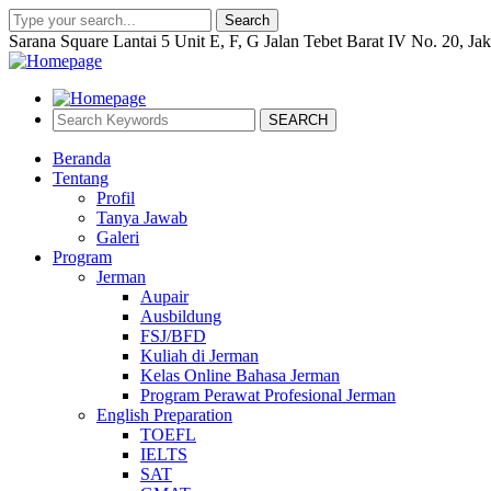
Search
Sarana Square Lantai 5 Unit E, F, G Jalan Tebet Barat IV No. 20, Ja
SEARCH
Beranda
Tentang
Profil
Tanya Jawab
Galeri
Program
Jerman
Aupair
Ausbildung
FSJ/BFD
Kuliah di Jerman
Kelas Online Bahasa Jerman
Program Perawat Profesional Jerman
English Preparation
TOEFL
IELTS
SAT