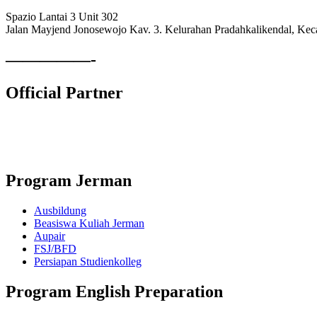
Spazio Lantai 3 Unit 302
Jalan Mayjend Jonosewojo Kav. 3. Kelurahan Pradahkalikendal, Ke
—————-
Official Partner
Lembaga Komite Sekolah Nasional
Program Jerman
Ausbildung
Beasiswa Kuliah Jerman
Aupair
FSJ/BFD
Persiapan Studienkolleg
Program English Preparation