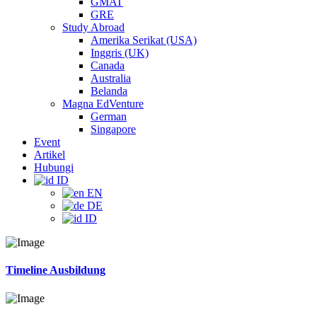
GMAT
GRE
Study Abroad
Amerika Serikat (USA)
Inggris (UK)
Canada
Australia
Belanda
Magna EdVenture
German
Singapore
Event
Artikel
Hubungi
ID
EN
DE
ID
Timeline Ausbildung