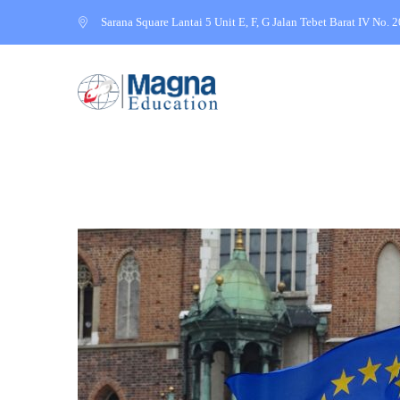
Sarana Square Lantai 5 Unit E, F, G Jalan Tebet Barat IV No. 