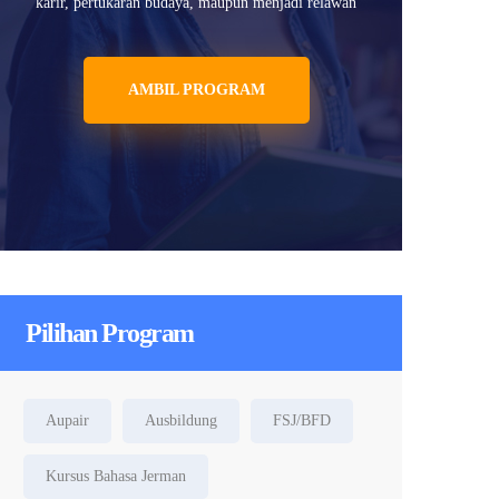
karir, pertukaran budaya, maupun menjadi relawan
AMBIL PROGRAM
Pilihan Program
Aupair
Ausbildung
FSJ/BFD
Kursus Bahasa Jerman