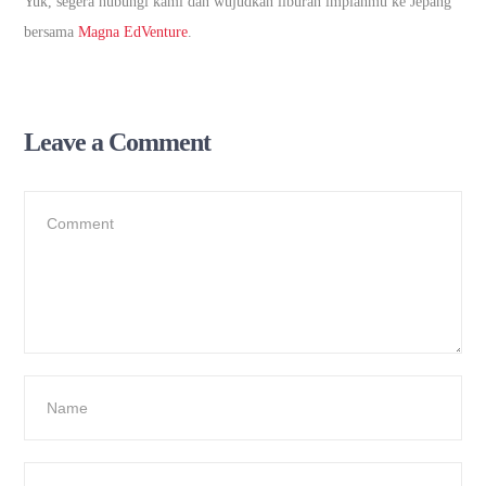
Yuk, segera hubungi kami dan wujudkan liburan impianmu ke Jepang
bersama
Magna EdVenture
.
Leave a Comment