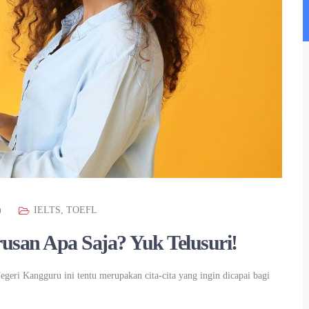
)
IELTS
,
TOEFL
usan Apa Saja? Yuk Telusuri!
geri Kangguru ini tentu merupakan cita-cita yang ingin dicapai bagi