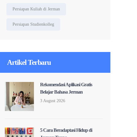
Persiapan Kuliah di Jerman
Persiapan Studienkolleg
Artikel Terbaru
Rekomendasi Aplikasi Gratis
Belajar Bahasa Jerman
3 August 2026
5 Cara Beradaptasi Hidup di