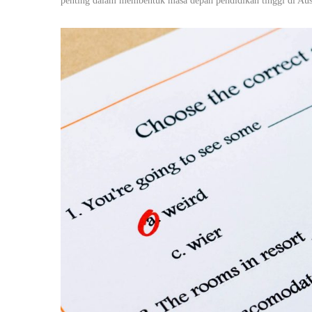
penting dalam membentuk masa depan pendidikan tinggi di Aust