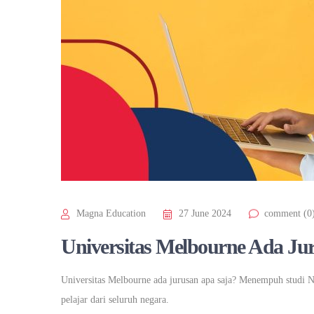
Magna Education
27 June 2024
comment (0
Universitas Melbourne Ada Jur
Universitas Melbourne ada jurusan apa saja? Menempuh studi Ne
pelajar dari seluruh negara.