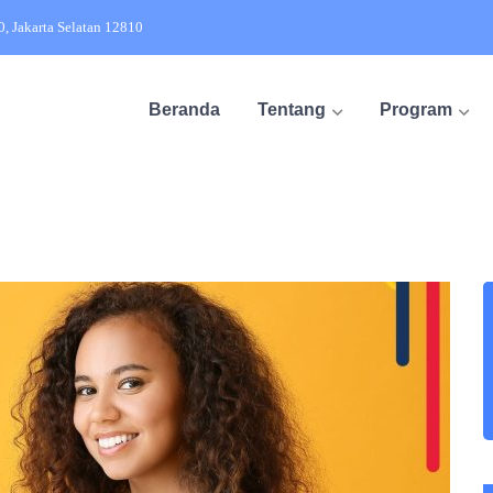
20, Jakarta Selatan 12810
Beranda
Tentang
Program