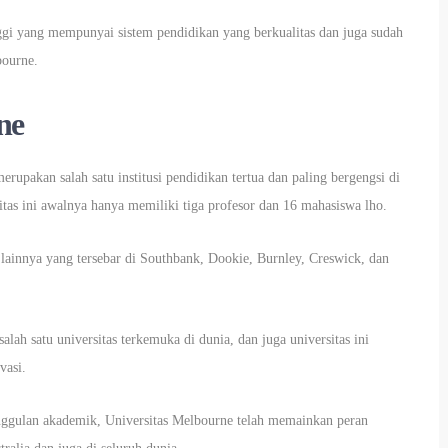
ggi yang mempunyai sistem pendidikan yang berkualitas dan juga sudah
bourne.
ne
erupakan salah satu institusi pendidikan tertua dan paling bergengsi di
itas ini awalnya hanya memiliki tiga profesor dan 16 mahasiswa lho.
g lainnya yang tersebar di Southbank, Dookie, Burnley, Creswick, dan
lah satu universitas terkemuka di dunia, dan juga universitas ini
ovasi.
nggulan akademik, Universitas Melbourne telah memainkan peran