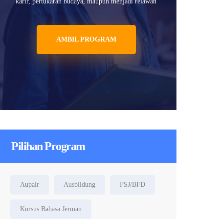
karir, pertukaran budaya, maupun menjadi relawan
AMBIL PROGRAM
Pilihan Program
Aupair
Ausbildung
FSJ/BFD
Kursus Bahasa Jerman