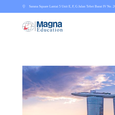
Sarana Square Lantai 5 Unit E, F, G Jalan Tebet Barat IV No. 