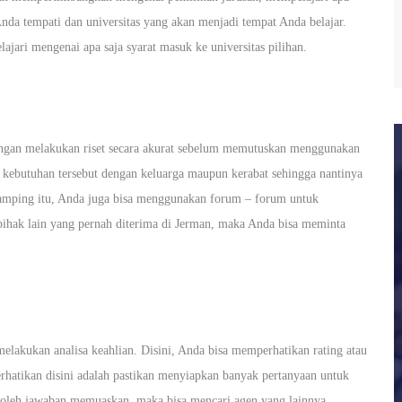
Anda tempati dan universitas yang akan menjadi tempat Anda belajar.
ajari mengenai apa saja syarat masuk ke universitas pilihan.
engan melakukan riset secara akurat sebelum memutuskan menggunakan
gi kebutuhan tersebut dengan keluarga maupun kerabat sehingga nantinya
 samping itu, Anda juga bisa menggunakan forum – forum untuk
 pihak lain yang pernah diterima di Jerman, maka Anda bisa meminta
elakukan analisa keahlian. Disini, Anda bisa memperhatikan rating atau
erhatikan disini adalah pastikan menyiapkan banyak pertanyaan untuk
roleh jawaban memuaskan, maka bisa mencari agen yang lainnya.