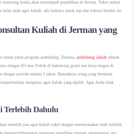
ukan seseorang ketika akan menempuh pendidikan di Jerman. Yakni terkait
tidak salah agen kuliah, ada baiknya simak tips dan triknya berikut ini.
nsultan Kuliah di Jerman yang
rasi muda yakni program ausbildung. Dimana,
ausbildung adalah
sebuah
tara dengan D3 atau Poltek di Indonesia) gratis dan kerja magan di
lan dengan periode selama 3 tahun. Banyaknya orang yang berminat
 memperhatikan mengenai agen kuliah yang dipilih. Agar Anda tidak
i Terlebih Dahulu
akan memilih jasa agen kuliah yakni dengan merencanakan studi terlebih
dah mempertimbangkan mengenai pemilihan jurusan, mempelajari apa