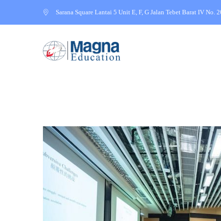
Sarana Square Lantai 5 Unit E, F, G Jalan Tebet Barat IV No. 