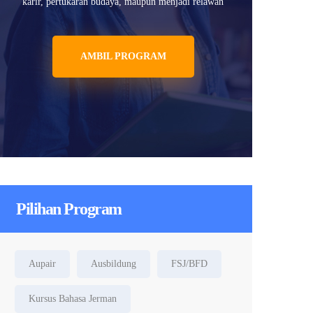
karir, pertukaran budaya, maupun menjadi relawan
AMBIL PROGRAM
Pilihan Program
Aupair
Ausbildung
FSJ/BFD
Kursus Bahasa Jerman