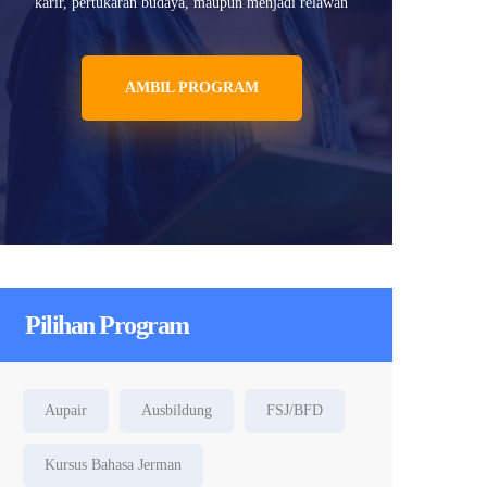
karir, pertukaran budaya, maupun menjadi relawan
AMBIL PROGRAM
Pilihan Program
Aupair
Ausbildung
FSJ/BFD
Kursus Bahasa Jerman