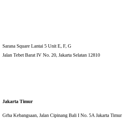
Kantor Pusat
Sarana Square Lantai 5 Unit E, F, G
Jalan Tebet Barat IV No. 20, Jakarta Selatan 12810
Kantor Cabang
Jakarta Timur
Grha Kebangsaan, Jalan Cipinang Bali I No. 5A Jakarta Timur