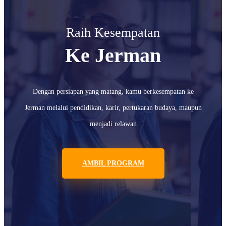
Raih Kesempatan
Ke Jerman
Dengan persiapan yang matang, kamu berkesempatan ke
Jerman melalui pendidikan, karir, pertukaran budaya, maupun
menjadi relawan
AMBIL PROGRAM