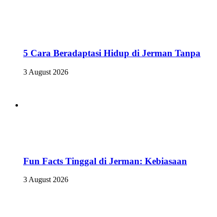
5 Cara Beradaptasi Hidup di Jerman Tanpa
3 August 2026
Fun Facts Tinggal di Jerman: Kebiasaan
3 August 2026