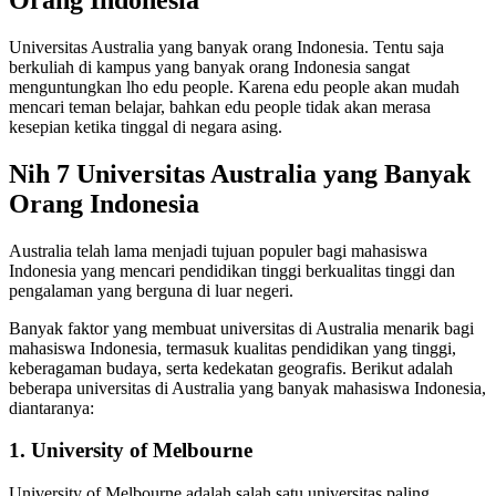
Universitas Australia yang banyak orang Indonesia. Tentu saja
berkuliah di kampus yang banyak orang Indonesia sangat
menguntungkan lho edu people. Karena edu people akan mudah
mencari teman belajar, bahkan edu people tidak akan merasa
kesepian ketika tinggal di negara asing.
Nih 7 Universitas Australia yang Banyak
Orang Indonesia
Australia telah lama menjadi tujuan populer bagi mahasiswa
Indonesia yang mencari pendidikan tinggi berkualitas tinggi dan
pengalaman yang berguna di luar negeri.
Banyak faktor yang membuat universitas di Australia menarik bagi
mahasiswa Indonesia, termasuk kualitas pendidikan yang tinggi,
keberagaman budaya, serta kedekatan geografis. Berikut adalah
beberapa universitas di Australia yang banyak mahasiswa Indonesia,
diantaranya:
1.
University of Melbourne
University of Melbourne adalah salah satu universitas paling