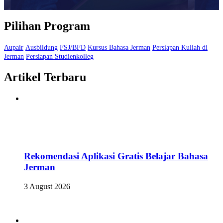
Pilihan Program
Aupair
Ausbildung
FSJ/BFD
Kursus Bahasa Jerman
Persiapan Kuliah di
Jerman
Persiapan Studienkolleg
Artikel Terbaru
Rekomendasi Aplikasi Gratis Belajar Bahasa
Jerman
3 August 2026