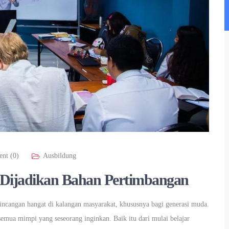
nt (0)
Ausbildung
 Dijadikan Bahan Pertimbangan
incangan hangat di kalangan masyarakat, khususnya bagi generasi muda.
mua mimpi yang seseorang inginkan. Baik itu dari mulai belajar