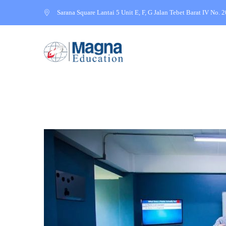
Sarana Square Lantai 5 Unit E, F, G Jalan Tebet Barat IV No. 