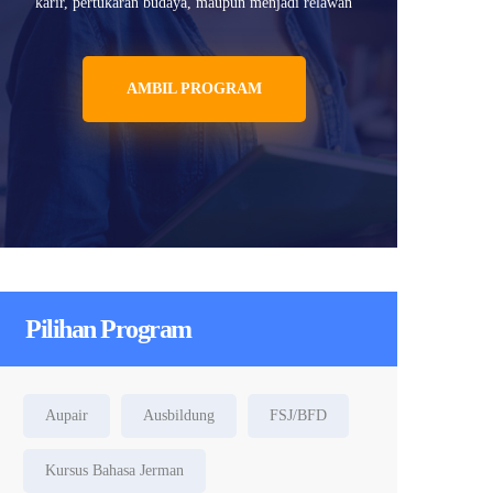
karir, pertukaran budaya, maupun menjadi relawan
AMBIL PROGRAM
Pilihan Program
Aupair
Ausbildung
FSJ/BFD
Kursus Bahasa Jerman