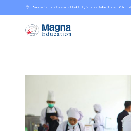
Sarana Square Lantai 5 Unit E, F, G Jalan Tebet Barat IV No. 