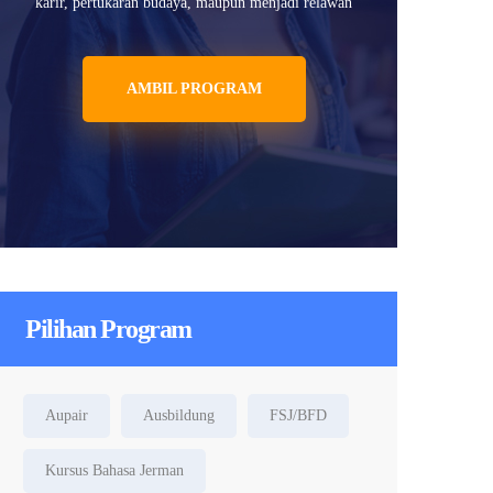
karir, pertukaran budaya, maupun menjadi relawan
AMBIL PROGRAM
Pilihan Program
Aupair
Ausbildung
FSJ/BFD
Kursus Bahasa Jerman