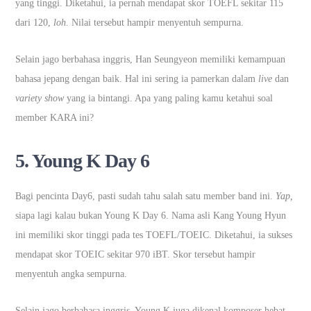
yang tinggi. Diketahui, ia pernah mendapat skor TOEFL sekitar 115
dari 120,
loh.
Nilai tersebut hampir menyentuh sempurna.
Selain jago berbahasa inggris, Han Seungyeon memiliki kemampuan
bahasa jepang dengan baik. Hal ini sering ia pamerkan dalam
live
dan
variety show
yang ia bintangi. Apa yang paling kamu ketahui soal
member KARA ini?
5. Young K Day 6
Bagi pencinta Day6, pasti sudah tahu salah satu member band ini.
Yap,
siapa lagi kalau bukan Young K Day 6. Nama asli Kang Young Hyun
ini memiliki skor tinggi pada tes TOEFL/TOEIC. Diketahui, ia sukses
mendapat skor TOEIC sekitar 970 iBT. Skor tersebut hampir
menyentuh angka sempurna.
Selain jago berbahasa inggris, Young K juga dikenal komposer hebat.