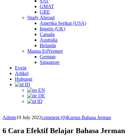
SAT
GMAT
GRE
Study Abroad
Amerika Serikat (USA)
Inggris (UK)
Canada
Australia
Belanda
Magna EdVenture
German
Singapore
Event
Artikel
Hubungi
ID
EN
DE
ID
Admin
19 July 2022
comment (0)
Kursus Bahasa Jerman
6 Cara Efektif Belajar Bahasa Jerman