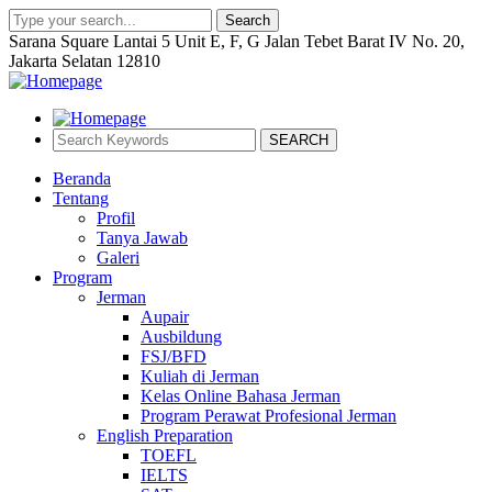
Search
Sarana Square Lantai 5 Unit E, F, G Jalan Tebet Barat IV No. 20,
Jakarta Selatan 12810
SEARCH
Beranda
Tentang
Profil
Tanya Jawab
Galeri
Program
Jerman
Aupair
Ausbildung
FSJ/BFD
Kuliah di Jerman
Kelas Online Bahasa Jerman
Program Perawat Profesional Jerman
English Preparation
TOEFL
IELTS