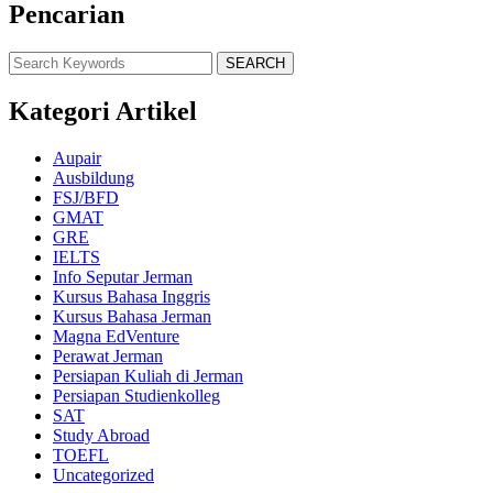
Pencarian
SEARCH
Kategori Artikel
Aupair
Ausbildung
FSJ/BFD
GMAT
GRE
IELTS
Info Seputar Jerman
Kursus Bahasa Inggris
Kursus Bahasa Jerman
Magna EdVenture
Perawat Jerman
Persiapan Kuliah di Jerman
Persiapan Studienkolleg
SAT
Study Abroad
TOEFL
Uncategorized