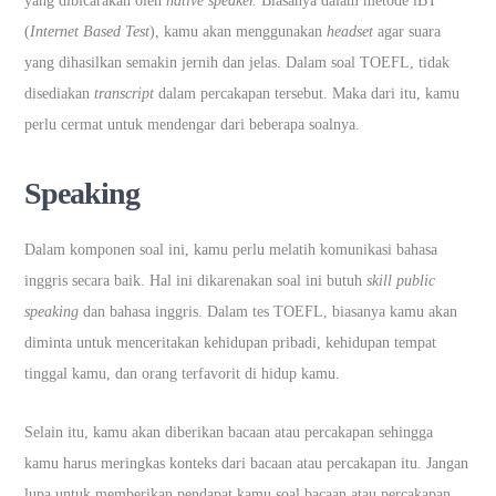
yang dibicarakan oleh
native speaker.
Biasanya dalam metode iBT
(
Internet Based Test
), kamu akan menggunakan
headset
agar suara
yang dihasilkan semakin jernih dan jelas. Dalam soal TOEFL, tidak
disediakan
transcript
dalam percakapan tersebut. Maka dari itu, kamu
perlu cermat untuk mendengar dari beberapa soalnya.
Speaking
Dalam komponen soal ini, kamu perlu melatih komunikasi bahasa
inggris secara baik. Hal ini dikarenakan soal ini butuh
skill public
speaking
dan bahasa inggris. Dalam tes TOEFL, biasanya kamu akan
diminta untuk menceritakan kehidupan pribadi, kehidupan tempat
tinggal kamu, dan orang terfavorit di hidup kamu.
Selain itu, kamu akan diberikan bacaan atau percakapan sehingga
kamu harus meringkas konteks dari bacaan atau percakapan itu. Jangan
lupa untuk memberikan pendapat kamu soal bacaan atau percakapan