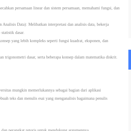
cahkan persamaan linear dan sistem persamaan, memahami fungsi, dan
nalisis Data): Melibatkan interpretasi dan analisis data, bekerja
tatistik dasar.
sep yang lebih kompleks seperti fungsi kuadrat, eksponen, dan
 trigonometri dasar, serta beberapa konsep dalam matematika diskrit.
iversitas mungkin memerlukannya sebagai bagian dari aplikasi
buah teks dan menulis esai yang menganalisis bagaimana penulis
, dan perangkat retoris untuk mendukung argumennya.