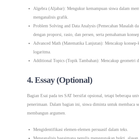
Algebra (Aljabar): Mengukur kemampuan siswa dalam meme
menganalisis grafik.
Problem Solving and Data Analysis (Pemecahan Masalah dan A
dengan proporsi, rasio, dan persen, serta pemahaman konsep s
Advanced Math (Matematika Lanjutan): Mencakup konsep-kon
logaritma.
Additional Topics (Topik Tambahan): Mencakup geometri dan
4. Essay (Optional)
Bagian Esai pada tes SAT bersifat opsional, tetapi beberapa un
penerimaan. Dalam bagian ini, siswa diminta untuk membaca se
membangun argumen.
Mengidentifikasi elemen-elemen persuasif dalam teks.
Menganalisis bagaimana penulis menggunakan bukti, alasan