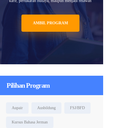
karir, pertukaran budaya, maupun menjadi relawan
AMBIL PROGRAM
Pilihan Program
Aupair
Ausbildung
FSJ/BFD
Kursus Bahasa Jerman