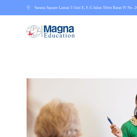
Sarana Square Lantai 5 Unit E, F, G Jalan Tebet Barat IV No. 