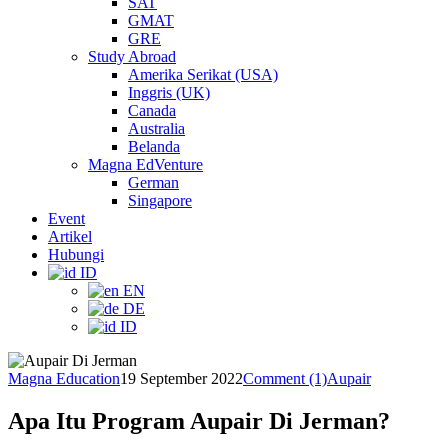
SAT
GMAT
GRE
Study Abroad
Amerika Serikat (USA)
Inggris (UK)
Canada
Australia
Belanda
Magna EdVenture
German
Singapore
Event
Artikel
Hubungi
ID
EN
DE
ID
Magna Education
19 September 2022
Comment (1)
Aupair
Apa Itu Program Aupair Di Jerman?