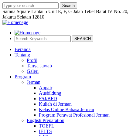
Search
Sarana Square Lantai 5 Unit E, F, G Jalan Tebet Barat IV No. 20,
Jakarta Selatan 12810
SEARCH
Beranda
Tentang
Profil
Tanya Jawab
Galeri
Program
Jerman
Aupair
Ausbildung
FSJ/BFD
Kuliah di Jerman
Kelas Online Bahasa Jerman
Program Perawat Profesional Jerman
English Preparation
TOEFL
IELTS