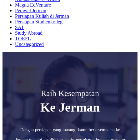
Magna EdVenture
Perawat Jerman
Persiapan Kuliah di Jerman
Persiapan Studienkolleg
SAT
Study Abroad
TOEFL
Uncategorized
Raih Kesempatan
Ke Jerman
Dengan persiapan yang matang, kamu berkesempatan ke
Jerman melalui pendidikan, karir, pertukaran budaya, maupun