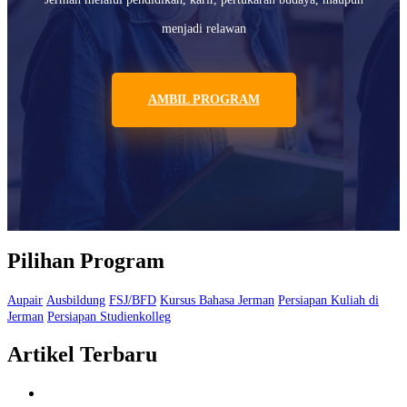
menjadi relawan
AMBIL PROGRAM
Pilihan Program
Aupair
Ausbildung
FSJ/BFD
Kursus Bahasa Jerman
Persiapan Kuliah di
Jerman
Persiapan Studienkolleg
Artikel Terbaru