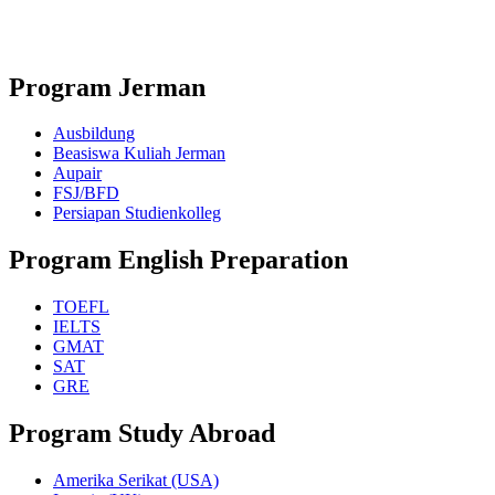
Program Jerman
Ausbildung
Beasiswa Kuliah Jerman
Aupair
FSJ/BFD
Persiapan Studienkolleg
Program English Preparation
TOEFL
IELTS
GMAT
SAT
GRE
Program Study Abroad
Amerika Serikat (USA)