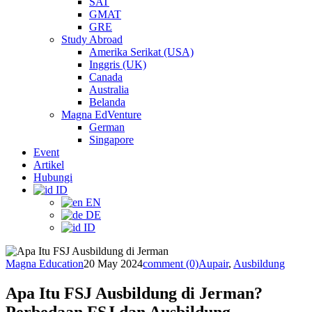
SAT
GMAT
GRE
Study Abroad
Amerika Serikat (USA)
Inggris (UK)
Canada
Australia
Belanda
Magna EdVenture
German
Singapore
Event
Artikel
Hubungi
ID
EN
DE
ID
Magna Education
20 May 2024
comment (0)
Aupair
,
Ausbildung
Apa Itu FSJ Ausbildung di Jerman?
Perbedaan FSJ dan Ausbildung