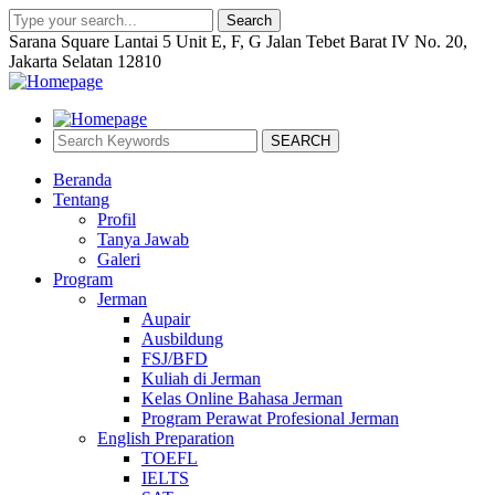
Search
Sarana Square Lantai 5 Unit E, F, G Jalan Tebet Barat IV No. 20,
Jakarta Selatan 12810
SEARCH
Beranda
Tentang
Profil
Tanya Jawab
Galeri
Program
Jerman
Aupair
Ausbildung
FSJ/BFD
Kuliah di Jerman
Kelas Online Bahasa Jerman
Program Perawat Profesional Jerman
English Preparation
TOEFL
IELTS