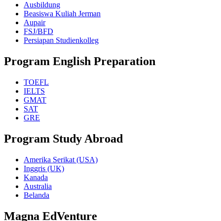
Ausbildung
Beasiswa Kuliah Jerman
Aupair
FSJ/BFD
Persiapan Studienkolleg
Program English Preparation
TOEFL
IELTS
GMAT
SAT
GRE
Program Study Abroad
Amerika Serikat (USA)
Inggris (UK)
Kanada
Australia
Belanda
Magna EdVenture