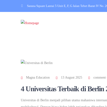
Sarana Square Lantai 5 Unit E, F, G Jalan Tebet Barat IV No. 
Magna Education
13 August 2025
comment 
4 Universitas Terbaik di Berli
Universitas di Berlin menjadi pilihan utama mahasiswa internas
multikultural. Dengan biaya hidup lebih terjangkau dibanding k