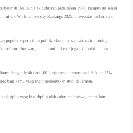
 terbesar di Berlin. Sejak didirikan pada tahun 1948, kampus ini selalu
enurut QS World University Rankings 2025, universitas ini berada di
n populer seperti ilmu politik, ekonomi, sejarah, sastra, biologi,
k profesor, ilmuwan, dan alumni terkenal juga jadi bukti kualitas
lliance dengan lebih dari 100 kerja sama internasional. Sekitar 17%
epat bagi kamu yang ingin melanjutkan studi di Jerman.
as disiplin yang bisa dipilih oleh calon mahasiswa, antara lain: