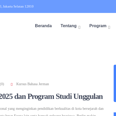
20, Jakarta Selatan 12810
Beranda
Tentang
Program
(0)
Kursus Bahasa Jerman
n 2025 dan Program Studi Unggulan
ional yang menginginkan pendidikan berkualitas di kota bersejarah dan
ota besar Eropa lain serta banyak peluang beasiswa, Berlin makin