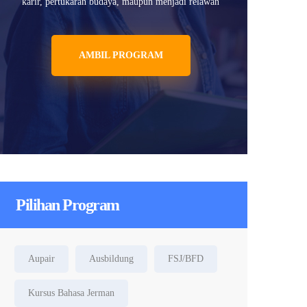
karir, pertukaran budaya, maupun menjadi relawan
AMBIL PROGRAM
Pilihan Program
Aupair
Ausbildung
FSJ/BFD
Kursus Bahasa Jerman