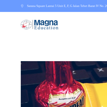
Sarana Square Lantai 5 Unit E, F, G Jalan Tebet Barat IV No. 