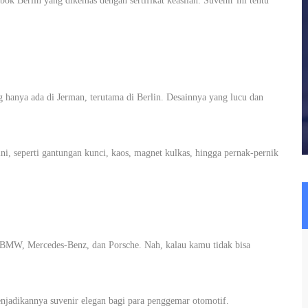
ok Berlin yang dikemas dengan sertifikat keaslian. Suvenir ini tentu
 hanya ada di Jerman, terutama di Berlin. Desainnya yang lucu dan
i, seperti gantungan kunci, kaos, magnet kulkas, hingga pernak-pernik
i BMW, Mercedes-Benz, dan Porsche. Nah, kalau kamu tidak bisa
njadikannya suvenir elegan bagi para penggemar otomotif.