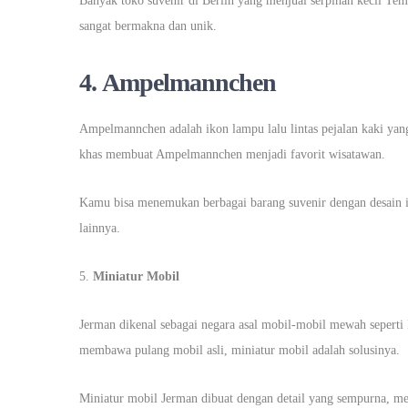
Banyak toko suvenir di Berlin yang menjual serpihan kecil Temb
sangat bermakna dan unik.
4.
Ampelmannchen
Ampelmannchen adalah ikon lampu lalu lintas pejalan kaki yang
khas membuat Ampelmannchen menjadi favorit wisatawan.
Kamu bisa menemukan berbagai barang suvenir dengan desain in
lainnya.
5.
Miniatur Mobil
Jerman dikenal sebagai negara asal mobil-mobil mewah sepert
membawa pulang mobil asli, miniatur mobil adalah solusinya.
Miniatur mobil Jerman dibuat dengan detail yang sempurna, me