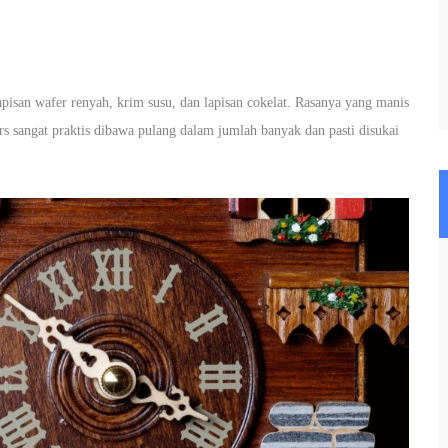
apisan wafer renyah, krim susu, dan lapisan cokelat. Rasanya yang manis
 sangat praktis dibawa pulang dalam jumlah banyak dan pasti disukai