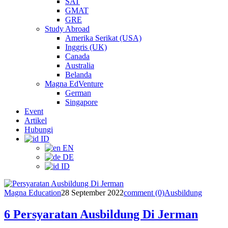
SAT
GMAT
GRE
Study Abroad
Amerika Serikat (USA)
Inggris (UK)
Canada
Australia
Belanda
Magna EdVenture
German
Singapore
Event
Artikel
Hubungi
ID
EN
DE
ID
Magna Education
28 September 2022
comment (0)
Ausbildung
6 Persyaratan Ausbildung Di Jerman