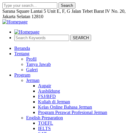
Search
Sarana Square Lantai 5 Unit E, F, G Jalan Tebet Barat IV No. 20,
Jakarta Selatan 12810
SEARCH
Beranda
Tentang
Profil
Tanya Jawab
Galeri
Program
Jerman
Aupair
Ausbildung
FSJ/BFD
Kuliah di Jerman
Kelas Online Bahasa Jerman
Program Perawat Profesional Jerman
English Preparation
TOEFL
IELTS