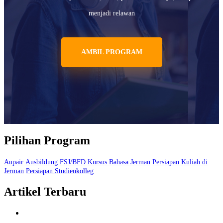
menjadi relawan
AMBIL PROGRAM
Pilihan Program
Aupair
Ausbildung
FSJ/BFD
Kursus Bahasa Jerman
Persiapan Kuliah di
Jerman
Persiapan Studienkolleg
Artikel Terbaru