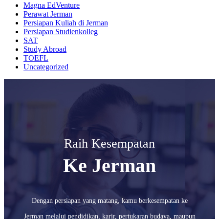
Magna EdVenture
Perawat Jerman
Persiapan Kuliah di Jerman
Persiapan Studienkolleg
SAT
Study Abroad
TOEFL
Uncategorized
Raih Kesempatan
Ke Jerman
Dengan persiapan yang matang, kamu berkesempatan ke
Jerman melalui pendidikan, karir, pertukaran budaya, maupun