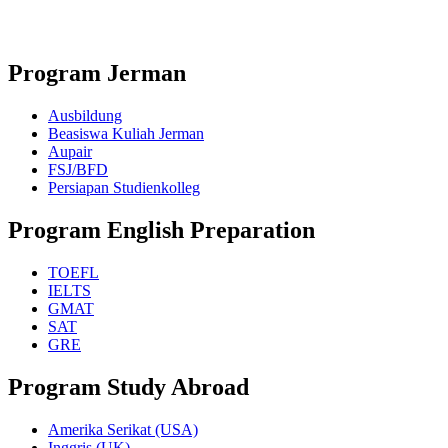
Program Jerman
Ausbildung
Beasiswa Kuliah Jerman
Aupair
FSJ/BFD
Persiapan Studienkolleg
Program English Preparation
TOEFL
IELTS
GMAT
SAT
GRE
Program Study Abroad
Amerika Serikat (USA)
Inggris (UK)