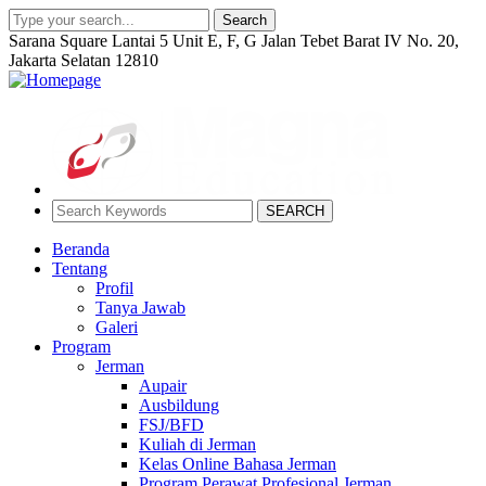
Search
Sarana Square Lantai 5 Unit E, F, G Jalan Tebet Barat IV No. 20,
Jakarta Selatan 12810
SEARCH
Beranda
Tentang
Profil
Tanya Jawab
Galeri
Program
Jerman
Aupair
Ausbildung
FSJ/BFD
Kuliah di Jerman
Kelas Online Bahasa Jerman
Program Perawat Profesional Jerman