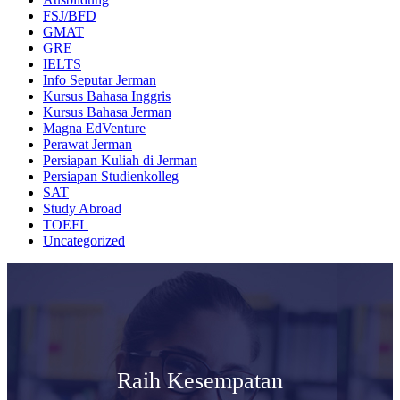
FSJ/BFD
GMAT
GRE
IELTS
Info Seputar Jerman
Kursus Bahasa Inggris
Kursus Bahasa Jerman
Magna EdVenture
Perawat Jerman
Persiapan Kuliah di Jerman
Persiapan Studienkolleg
SAT
Study Abroad
TOEFL
Uncategorized
Raih Kesempatan