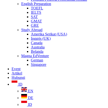
English Preparation
TOEFL
IELTS
SAT
GMAT
GRE
Study Abroad
Amerika Serikat (USA)
Inggris (UK)
Canada
Australia
Belanda
Magna EdVenture
German
Singapore
Event
Artikel
Hubungi
ID
EN
DE
ID