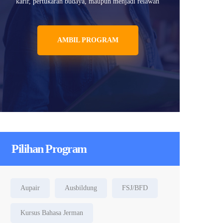
karir, pertukaran budaya, maupun menjadi relawan
AMBIL PROGRAM
Pilihan Program
Aupair
Ausbildung
FSJ/BFD
Kursus Bahasa Jerman