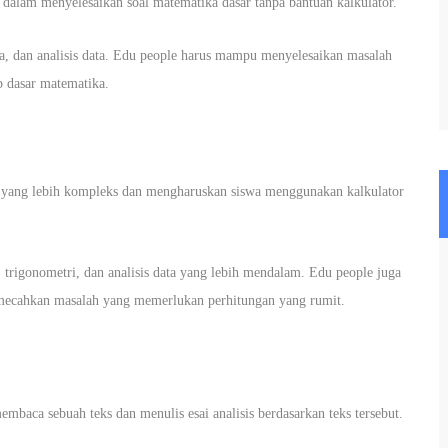
dalam menyelesaikan soal matematika dasar tanpa bantuan kalkulator.
ika, dan analisis data. Edu people harus mampu menyelesaikan masalah
 dasar matematika.
l yang lebih kompleks dan mengharuskan siswa menggunakan kalkulator
 trigonometri, dan analisis data yang lebih mendalam. Edu people juga
mecahkan masalah yang memerlukan perhitungan yang rumit.
mbaca sebuah teks dan menulis esai analisis berdasarkan teks tersebut.