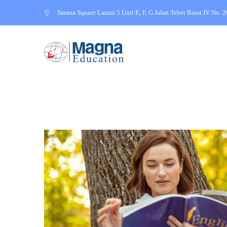
Sarana Square Lantai 5 Unit E, F, G Jalan Tebet Barat IV No. 