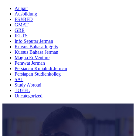
Aupair
Ausbildung
FSJ/BFD
GMAT
GRE
IELTS
Info Seputar Jerman
Kursus Bahasa Inggris
Kursus Bahasa Jerman
Magna EdVenture
Perawat Jerman
Persiapan Kuliah di Jerman
Persiapan Studienkolleg
SAT
Study Abroad
TOEFL
Uncategorized