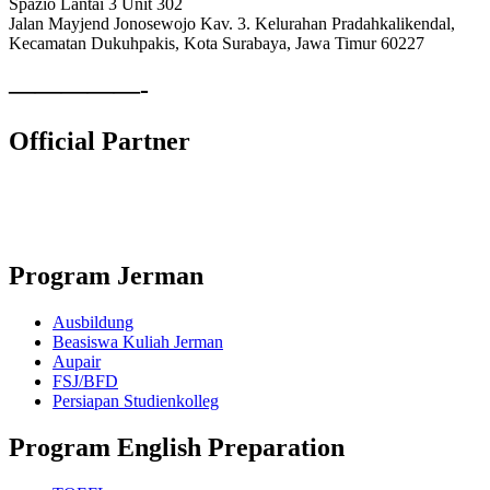
Spazio Lantai 3 Unit 302
Jalan Mayjend Jonosewojo Kav. 3. Kelurahan Pradahkalikendal,
Kecamatan Dukuhpakis, Kota Surabaya, Jawa Timur 60227
—————-
Official Partner
Lembaga Komite Sekolah Nasional
Program Jerman
Ausbildung
Beasiswa Kuliah Jerman
Aupair
FSJ/BFD
Persiapan Studienkolleg
Program English Preparation