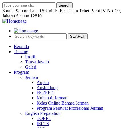
Search
Sarana Square Lantai 5 Unit E, F, G Jalan Tebet Barat IV No. 20,
Jakarta Selatan 12810
SEARCH
Beranda
Tentang
Profil
Tanya Jawab
Galeri
Program
Jerman
Aupair
Ausbildung
FSJ/BFD
Kuliah di Jerman
Kelas Online Bahasa Jerman
Program Perawat Profesional Jerman
English Preparation
TOEFL
IELTS