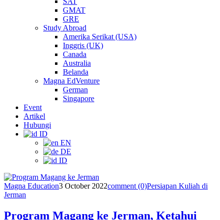
SAT
GMAT
GRE
Study Abroad
Amerika Serikat (USA)
Inggris (UK)
Canada
Australia
Belanda
Magna EdVenture
German
Singapore
Event
Artikel
Hubungi
ID
EN
DE
ID
Magna Education
3 October 2022
comment (0)
Persiapan Kuliah di
Jerman
Program Magang ke Jerman, Ketahui