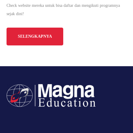
Check website mereka untuk bisa daftar dan mengikuti programnya
sejak dini!
SELENGKAPNYA