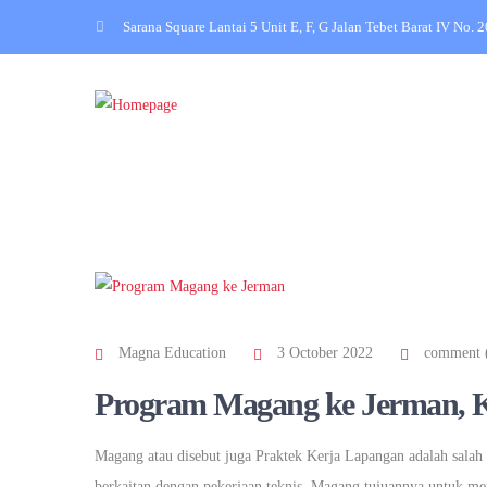
Sarana Square Lantai 5 Unit E, F, G Jalan Tebet Barat IV No. 
Magna Education
3 October 2022
comment 
Program Magang ke Jerman, K
Magang atau disebut juga Praktek Kerja Lapangan adalah salah s
berkaitan dengan pekerjaan teknis. Magang tujuannya untuk meny