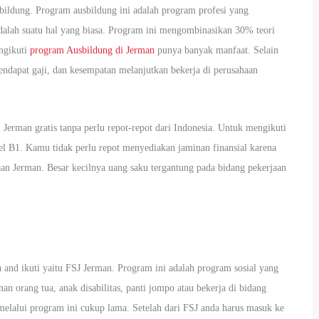
ildung. Program ausbildung ini adalah program profesi yang
dalah suatu hal yang biasa. Program ini mengombinasikan 30% teori
ngikuti
program Ausbildung di Jerman
punya banyak manfaat. Selain
ndapat gaji, dan kesempatan melanjutkan bekerja di perusahaan
 Jerman gratis tanpa perlu repot-repot dari Indonesia. Untuk mengikuti
 B1. Kamu tidak perlu repot menyediakan jaminan finansial karena
an Jerman. Besar kecilnya uang saku tergantung pada bidang pekerjaan
a and ikuti yaitu FSJ Jerman. Program ini adalah program sosial yang
an orang tua, anak disabilitas, panti jompo atau bekerja di bidang
melalui program ini cukup lama. Setelah dari FSJ anda harus masuk ke