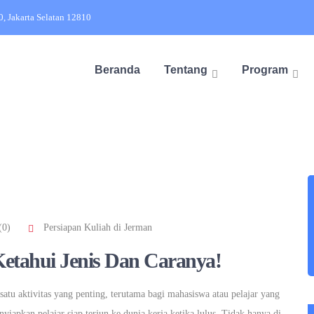
20, Jakarta Selatan 12810
Beranda
Tentang
Program
(0)
Persiapan Kuliah di Jerman
etahui Jenis Dan Caranya!
atu aktivitas yang penting, terutama bagi mahasiswa atau pelajar yang
iapkan pelajar siap terjun ke dunia kerja ketika lulus. Tidak hanya di