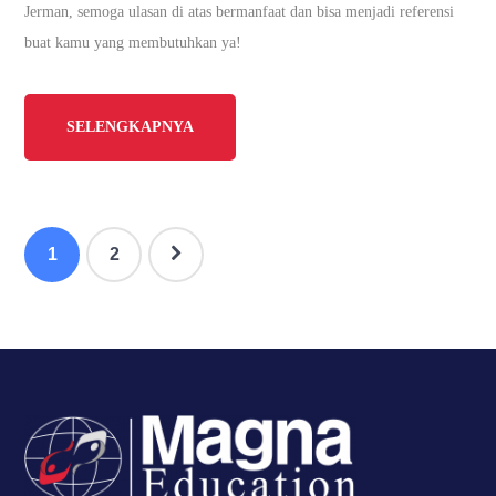
Jerman, semoga ulasan di atas bermanfaat dan bisa menjadi referensi
buat kamu yang membutuhkan ya!
SELENGKAPNYA
1
2